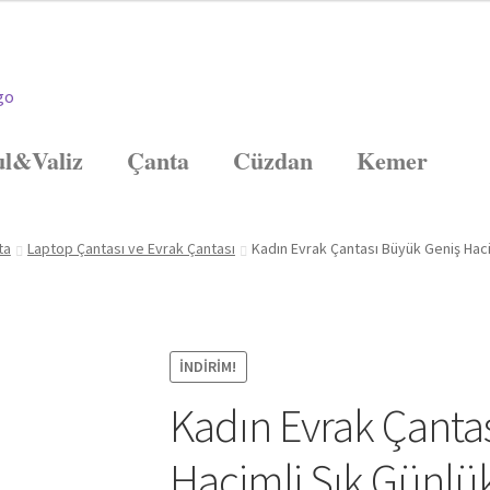
l&Valiz
Çanta
Cüzdan
Kemer
ta
Laptop Çantası ve Evrak Çantası
Kadın Evrak Çantası Büyük Geniş Hac
İNDIRIM!
Kadın Evrak Çanta
Hacimli Şık Günlü