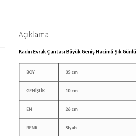
Açıklama
Kadın Evrak Çantası Büyük Geniş Hacimli Şık Günl
BOY
35 cm
GENİŞLİK
10 cm
EN
26 cm
RENK
Siyah