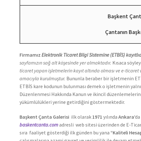
Başkent Çan
Çantanın Başk
Firmamız
Elektronik Ticaret Bilgi Sistemine (ETBİS) kayıtlıd
sayfamızın sağ alt köşesinde yer almaktadır.
Kısaca söyle
ticaret yapan işletmelerin kayıt altında olması ve e-ticaret v
amacıyla kurulmuştur.
Bununla beraber bir işletmenin ETBİ
ETBİS kare kodunun bulunması demek o işletmenin yalnızc
Düzenlenmesi Hakkında Kanun ve ikincil düzenlemelerin
yükümlülükleri yerine getirdiğini göstermektedir.
Başkent Çanta Galerisi
ilk olarak
1971
yılında
Ankara
‘da
baskentcanta.com
adresli web sitesi üzerinden de E-Tic
sıra
faaliyet gösterdiği ilk günden bu yana
“Kaliteli Hesa
çalışmalarına azami gayret ve verimlilik ile devam etmek