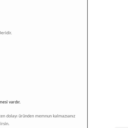
ridir.
esi vardır.
pten dolayı üründen memnun kalmazsanız
irsin.