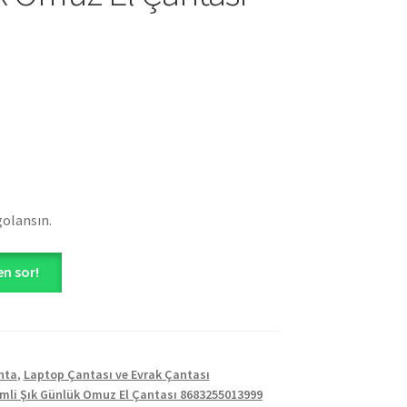
golansın.
n sor!
nta
,
Laptop Çantası ve Evrak Çantası
mli Şık Günlük Omuz El Çantası 8683255013999