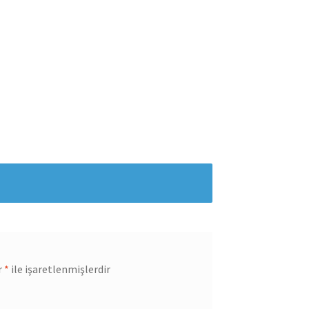
r
*
ile işaretlenmişlerdir