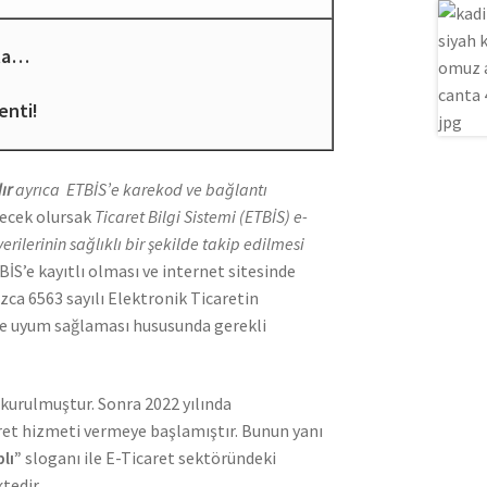
ta…
enti!
ır
ayrıca ETBİS’e karekod ve bağlantı
yecek olursak
Ticaret Bilgi Sistemi (ETBİS) e-
erilerinin sağlıklı bir şekilde takip edilmesi
S’e kayıtlı olması ve internet sitesinde
a 6563 sayılı Elektronik Ticaretin
e uyum sağlaması hususunda gerekli
kurulmuştur. Sonra 2022 yılında
aret hizmeti vermeye başlamıştır. Bunun yanı
plı”
sloganı ile E-Ticaret sektöründeki
tedir.