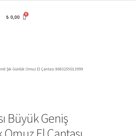
₺
0,00
imli Şık Günlük Omuz El Çantası 8683255013999
sı Büyük Geniş
k Omuz El Çantası