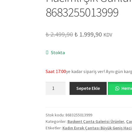
8683255013999
₺
2.499,90
₺
1.999,90
KDV
Stokta
Saat 17:00
ye kadar sipariş ver! Aynı gün kar
Sepete Ekle
Heme
Stok kodu:
8683255013999
Kategoriler:
Başkent Çanta Galerisi Ürünler
,
Ça
Etiketler:
Kadın Evrak Çantası Büyük Geniş Haci